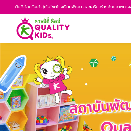
ยินดีต้อนรับเข้าสู่เว็บไซต์โรงเรียนพัฒนาและเสริมสร้างศักยภาพท